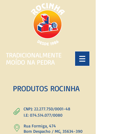
TRADICIONALMENTE
MOÍDO NA PEDRA
PRODUTOS ROCINHA
C
NPJ:
22.277.750
/0001-48
I.E:
074.514.077
/0080
Rua Formiga, 474
Bom Despacho / MG, 35634-390