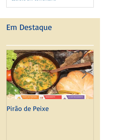
Em Destaque
Pirão de Peixe
Mingau de Fub