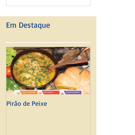
Em Destaque
Pirão de Peixe
Mingau de Fub